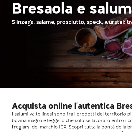
Bresaola e salumi
Slinzega, salame, prosciutto, speck, wurstel: tr
Acquista online l’autentica Bres
I salumi valtellinesi sono fra i prodotti del territorio 
bovina magro e leggero che solo se lavorato entro i co
fregiarsi del marchio IGP. Scopri tutta la bontà della bre