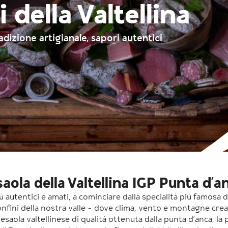
 della Valtellina
adizione artigianale, sapori autentici
aola della Valtellina IGP Punta d’a
più autentici e amati, a cominciare dalla specialità più famosa 
nfini della nostra valle – dove clima, vento e montagne cre
saola valtellinese di qualità ottenuta dalla punta d’anca, la p