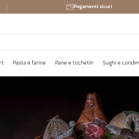
Pagamenti sicuri
rt
Pasta e farine
Pane e tochetin
Sughi e condi