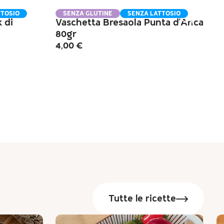
TTOSIO
SENZA GLUTINE
SENZA LATTOSIO
 di
Vaschetta Bresaola Punta d'Anca
80gr
4,00
€
Tutte le ricette