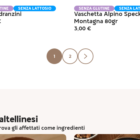
TINE
SENZA LATTOSIO
SENZA GLUTINE
SENZA LA
dranzini
Vaschetta Alpino Speck
€
Montagna 80gr
3,00
€
1
2
ltellinesi
prova gli affettati come ingredienti