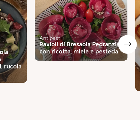
Antipasti
Ravioli di Bresaola Pedranzini
con ricotta, miele e pesteda
ola
a
, rucola