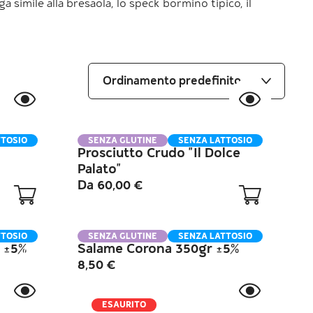
ga simile alla bresaola, lo speck bormino tipico, il
TTOSIO
SENZA GLUTINE
SENZA LATTOSIO
Prosciutto Crudo "Il Dolce
Palato"
Da
60,00
€
TTOSIO
SENZA GLUTINE
SENZA LATTOSIO
 ±5%
Salame Corona 350gr ±5%
8,50
€
ESAURITO