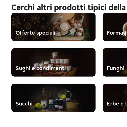
Cerchi altri prodotti tipici della
Offerte speciali
Formagg
Sughi e condimenti
Funghi
Succhi
Erbe e 