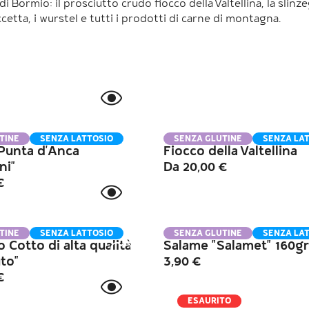
di Bormio: il prosciutto crudo fiocco della Valtellina, la slinze
ccetta, i wurstel e tutti i prodotti di carne di montagna.
TINE
SENZA LATTOSIO
SENZA GLUTINE
SENZA LA
 Punta d'Anca
Fiocco della Valtellina
ni"
Da
20,00
€
€
TINE
SENZA LATTOSIO
SENZA GLUTINE
SENZA LA
o Cotto di alta qualità
Salame "Salamet" 160gr
to"
3,90
€
€
ESAURITO