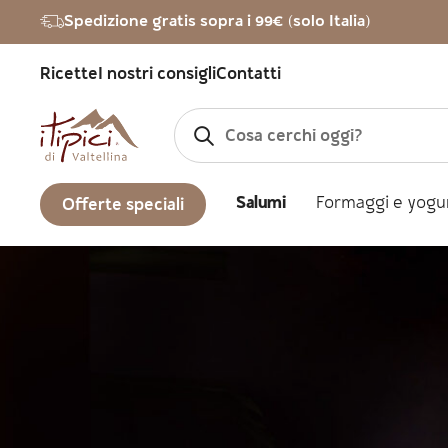
Vai al contenuto
Spedizione gratis sopra i 99€ (solo Italia)
Ricette
I nostri consigli
Contatti
Salumi
Formaggi e yogu
Offerte speciali