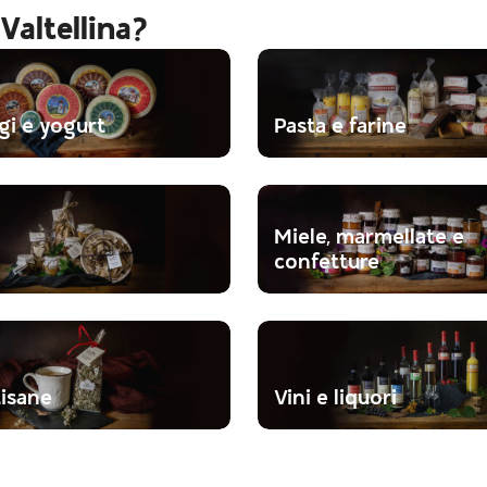
 Valtellina?
i e yogurt
Pasta e farine
Miele, marmellate e
confetture
tisane
Vini e liquori