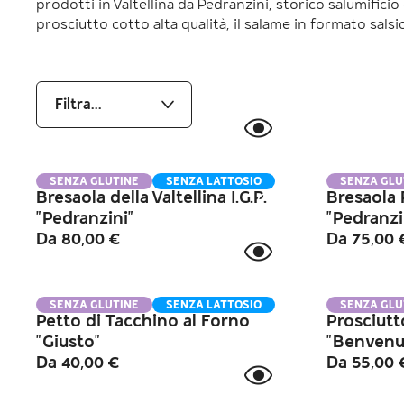
prodotti in Valtellina da Pedranzini, storico salumificio 
prosciutto cotto alta qualità, il salame in formato salsi
SENZA GLUTINE
SENZA LATTOSIO
SENZA GLU
Bresaola della Valtellina I.G.P.
Bresaola
"Pedranzini"
"Pedranzi
Da
80,00
€
Da
75,00
SENZA GLUTINE
SENZA LATTOSIO
SENZA GLU
Petto di Tacchino al Forno
Prosciutt
"Giusto"
"Benvenu
Da
40,00
€
Da
55,00