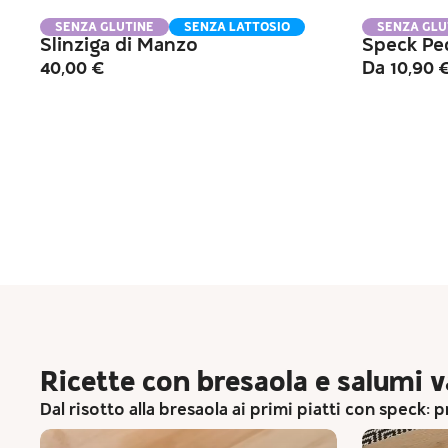
SENZA GLUTINE
SENZA LATTOSIO
SENZA GLU
Slinziga di Manzo
Speck Pe
40,00
€
Da
10,90
Ricette con bresaola e salumi va
Dal risotto alla bresaola ai primi piatti con speck: 