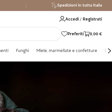
Spedizioni in tutta Italia
Accedi / Registrati
Preferiti
0,00
€
menti
Funghi
Miele, marmellate e confetture
Dol