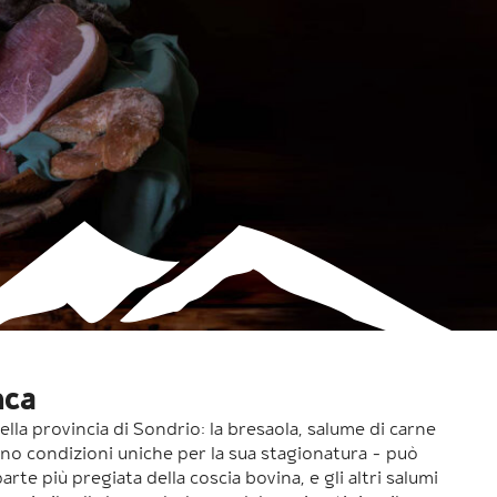
nca
della provincia di Sondrio: la bresaola, salume di carne
ano condizioni uniche per la sua stagionatura – può
arte più pregiata della coscia bovina, e gli altri salumi