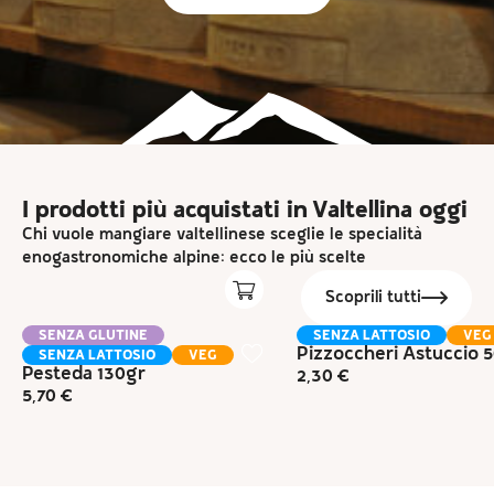
I prodotti più acquistati in Valtellina oggi
Chi vuole mangiare valtellinese sceglie le specialità
enogastronomiche alpine: ecco le più scelte
Scoprili tutti
SENZA GLUTINE
SENZA LATTOSIO
VEG
Pizzoccheri Astuccio 
SENZA LATTOSIO
VEG
Pesteda 130gr
2,30
€
5,70
€