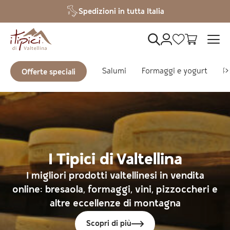
Vai al contenuto
Spedizioni in tutta Italia
Salumi
Formaggi e yogurt
Pa
Offerte speciali
I Tipici di Valtellina
I migliori prodotti valtellinesi in vendita
online: bresaola, formaggi, vini, pizzoccheri e
altre eccellenze di montagna
Scopri di più