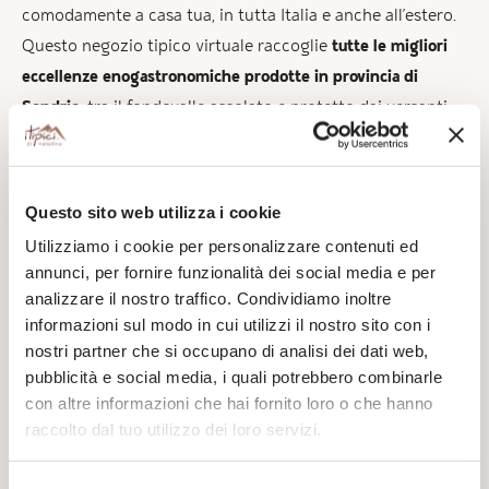
comodamente a casa tua, in tutta Italia e anche all’estero.
Questo negozio tipico virtuale raccoglie
tutte le migliori
eccellenze enogastronomiche prodotte in provincia di
Sondrio
, tra il fondovalle assolato e protetto dai versanti
alpini e le montagne più alte dove sorgono alpeggi e
pascoli incontaminati: i prodotti tipici valtellinesi più
famosi, come la bresaola IGP, i pizzoccheri, il Casera DOP e
Questo sito web utilizza i cookie
i vini rossi DOCG, e tutte le specialità più autentiche e
Utilizziamo i cookie per personalizzare contenuti ed
prelibate del territorio, dai salumi ai funghi, lavorate e
annunci, per fornire funzionalità dei social media e per
prodotte nel rispetto di natura e tradizione.
analizzare il nostro traffico. Condividiamo inoltre
informazioni sul modo in cui utilizzi il nostro sito con i
nostri partner che si occupano di analisi dei dati web,
Salumieri, apicoltori, allevatori, casari, case vinicole,
pubblicità e social media, i quali potrebbero combinarle
distillatori, fornai, agricoltori:
selezioniamo attentamente i
con altre informazioni che hai fornito loro o che hanno
migliori produttori della Valtellina
da Bormio al Lago di
raccolto dal tuo utilizzo dei loro servizi.
Como per offrire prodotti genuini e di qualità,
ambasciatori dei sapori valtellinesi nel mondo.