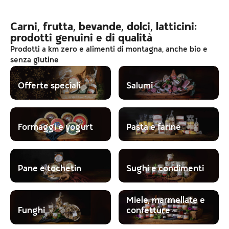
Carni, frutta, bevande, dolci, latticini:
prodotti genuini e di qualità
Prodotti a km zero e alimenti di montagna, anche bio e
senza glutine
Offerte speciali
Salumi
Formaggi e yogurt
Pasta e farine
Pane e tochetin
Sughi e condimenti
Miele, marmellate e
Funghi
confetture