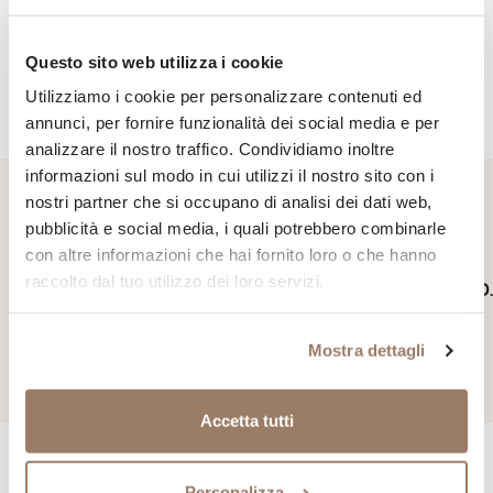
Questo sito web utilizza i cookie
Condividi
Utilizziamo i cookie per personalizzare contenuti ed
annunci, per fornire funzionalità dei social media e per
analizzare il nostro traffico. Condividiamo inoltre
informazioni sul modo in cui utilizzi il nostro sito con i
nostri partner che si occupano di analisi dei dati web,
Acquista online i prodotti tipici
pubblicità e social media, i quali potrebbero combinarle
valtellinesi per questa ricetta
con altre informazioni che hai fornito loro o che hanno
SENZA GLUTINE
SENZA GLUTINE
raccolto dal tuo utilizzo dei loro servizi.
Formaggio Casera D.O.
SENZA LATTOSIO
Bresaola della Valtellina I.G.P.
Stagionato
"Pedranzini"
Da
5,00
€
Mostra dettagli
Da
80,00
€
Accetta tutti
Scopri altre ricette tipiche con gli stessi
Personalizza