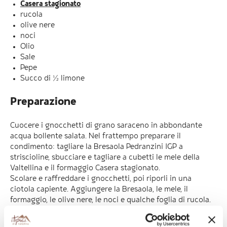
Casera stagionato
rucola
olive nere
noci
Olio
Sale
Pepe
Succo di ½ limone
Preparazione
Cuocere i gnocchetti di grano saraceno in abbondante
acqua bollente salata. Nel frattempo preparare il
condimento: tagliare la Bresaola Pedranzini IGP a
striscioline, sbucciare e tagliare a cubetti le mele della
Valtellina e il formaggio Casera stagionato.
Scolare e raffreddare i gnocchetti, poi riporli in una
ciotola capiente. Aggiungere la Bresaola, le mele, il
formaggio, le olive nere, le noci e qualche foglia di rucola.
Condire con olio, sale, pepe e il succo di limone e
amalgamare bene il tutto.