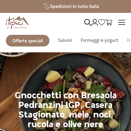
Vai al contenuto
Spedizioni in tutta Italia
Salumi
Formaggi e yogurt
Pa
Offerte speciali
Gnocchetti con Bresaola
Pedranzini IGP, Casera
Stagionato, mele, noci,
rucola e olive nere