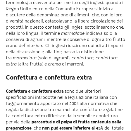
terminologia è avvenuta per merito degli inglesi: quando il
Regno Unito entrò nella Comunità Europea si iniziò a
discutere della denominazione di alimenti che, con le loro
diversità nazionali, ostacolavano la libera circolazione dei
prodotti. In questo contesto gli inglesi sottolinearono che,
nella loro lingua, il termine
marmalade
indicava solo la
conserva di agrumi, mentre le conserve di ogni altro frutto
erano definite
jam
. Gli inglesi riuscirono quindi ad imporsi
nella discussione e, alla fine, passò la distinzione
tra
marmellata
(solo di agrumi),
confettura,
confettura
extra
(altra frutta) e
crema
di marroni.
Confettura e confettura extra
Confettura
e
confettura extra
sono due ulteriori
specificazioni introdotte nella legislazione italiana con
l’aggiornamento apportato nel 2004 alla normativa che
regola la distinzione tra marmellate, confetture e gelatine.
La confettura extra differisce dalla semplice confettura
per via della
percentuale di polpa di frutta contenuta nella
preparazione
, che
non può essere inferiore al 45%
del totale