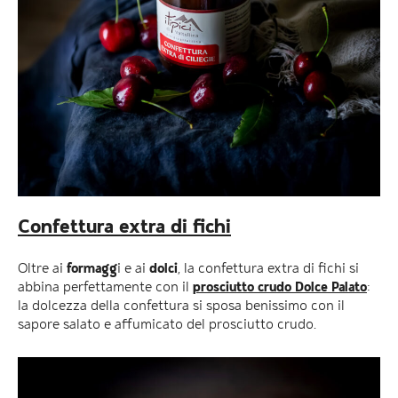
Confettura extra di fichi
Oltre ai
formagg
i e ai
dolci
, la confettura extra di fichi si
abbina perfettamente con il
prosciutto crudo Dolce Palato
:
la dolcezza della confettura si sposa benissimo con il
sapore salato e affumicato del prosciutto crudo.