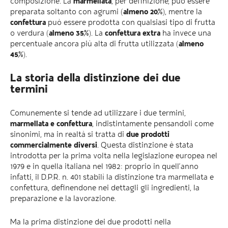
composizione. La
marmellata
, per definizione, può essere
preparata soltanto con agrumi (
almeno 20%
), mentre la
confettura
può essere prodotta con qualsiasi tipo di frutta
o verdura (
almeno 35%
). La
confettura extra
ha invece una
percentuale ancora più alta di frutta utilizzata (
almeno
45%
).
La storia della distinzione dei due
termini
Comunemente si tende ad utilizzare i due termini,
marmellata e confettura
, indistintamente pensandoli come
sinonimi, ma in realtà si tratta di
due prodotti
commercialmente diversi
. Questa distinzione è stata
introdotta per la prima volta nella legislazione europea nel
1979 e in quella italiana nel 1982: proprio in quell’anno
infatti, il D.P.R. n. 401 stabilì la distinzione tra marmellata e
confettura, definendone nei dettagli gli ingredienti, la
preparazione e la lavorazione.
Ma la prima distinzione dei due prodotti nella