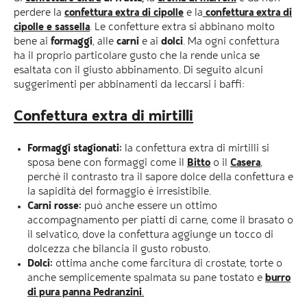
perdere la
confettura extra di cipolle
e la
confettura extra di
cipolle e sassella
. Le confetture extra si abbinano molto
bene ai
formaggi
, alle
carni
e ai
dolci
. Ma ogni confettura
ha il proprio particolare gusto che la rende unica se
esaltata con il giusto abbinamento. Di seguito alcuni
suggerimenti per abbinamenti da leccarsi i baffi:
Confettura extra di mirtilli
Formaggi stagionati:
la confettura extra di mirtilli si
sposa bene con formaggi come il
Bitto
o il
Casera
,
perchè il contrasto tra il sapore dolce della confettura e
la sapidità del formaggio è irresistibile.
Carni rosse:
può anche essere un ottimo
accompagnamento per piatti di carne, come il brasato o
il selvatico, dove la confettura aggiunge un tocco di
dolcezza che bilancia il gusto robusto.
Dolci:
ottima anche come farcitura di crostate, torte o
anche semplicemente spalmata su pane tostato e
burro
di pura panna Pedranzini
.