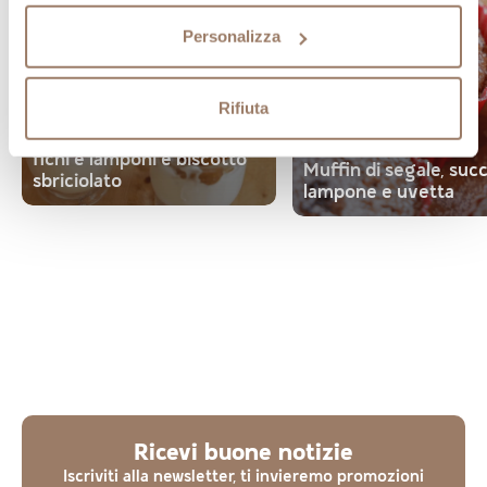
Personalizza
Dolci
Rifiuta
Bicchierini di mousse allo
yogurt con marmellata di
Dolci
fichi e lamponi e biscotto
Muffin di segale, succ
sbriciolato
lampone e uvetta
Ricevi buone notizie
Iscriviti alla newsletter, ti invieremo promozioni