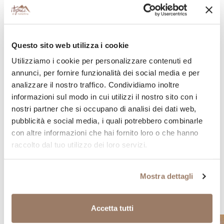
Prendete la marmellata ai frutti di bosco de I Tipici di
Valtellina e spalmatela sul pandoro.
... BUON APPETITO!
Questo sito web utilizza i cookie
PICCOLI SUGGERIMENTI:
Utilizziamo i cookie per personalizzare contenuti ed
Per rendere questa merenda ancora più golosa, servite il
annunci, per fornire funzionalità dei social media e per
pandoro ancora caldo accompagnato da un bicchiere di
analizzare il nostro traffico. Condividiamo inoltre
succo di mirtillo de I Tipici di Valtellina.
informazioni sul modo in cui utilizzi il nostro sito con i
nostri partner che si occupano di analisi dei dati web,
pubblicità e social media, i quali potrebbero combinarle
Condividi
con altre informazioni che hai fornito loro o che hanno
raccolto dal tuo utilizzo dei loro servizi.
Mostra dettagli
Scopri altre ricette tipiche con gli stessi
ingredienti
Accetta tutti