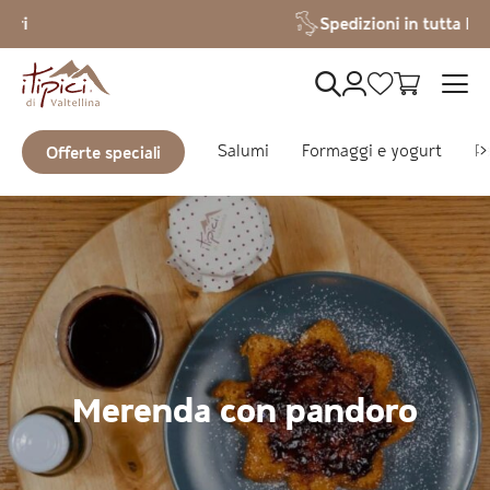
Vai al contenuto
Spedizioni in tutta Italia
Salumi
Formaggi e yogurt
Pa
Offerte speciali
Merenda con pandoro