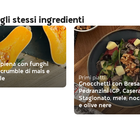
gli stessi ingredienti
tti
ipiena con funghi
, crumble di mais e
Primi piatti
le
Gnocchetti con Bresa
Pedranzini IGP, Caser
Stagionato, mele, noci
e olive nere