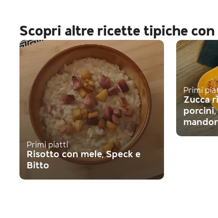
Scopri altre ricette tipiche con 
Primi pia
Zucca r
porcini
mandor
Primi piatti
Risotto con mele, Speck e
Bitto