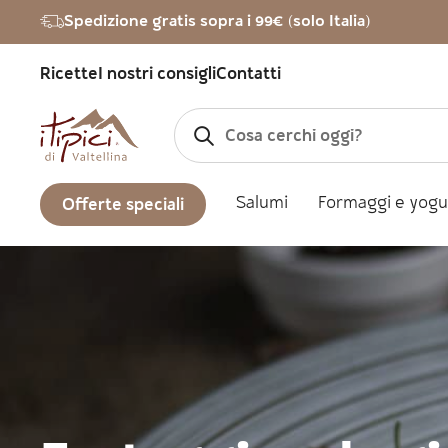
Vai al contenuto
Spedizione gratis sopra i 99€ (solo Italia)
Ricette
I nostri consigli
Contatti
Salumi
Formaggi e yogu
Offerte speciali