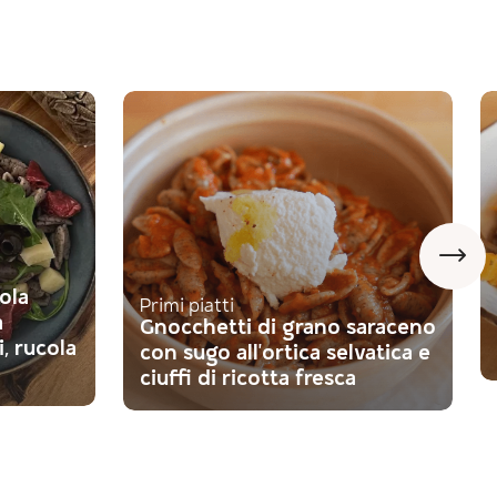
ola
Primi piatti
a
Gnocchetti di grano saraceno
, rucola
con sugo all'ortica selvatica e
ciuffi di ricotta fresca