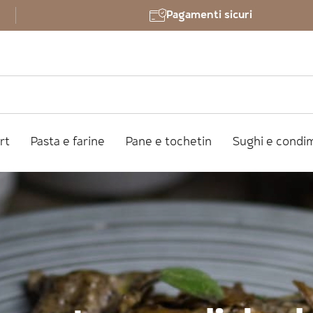
Pagamenti sicuri
rt
Pasta e farine
Pane e tochetin
Sughi e condi