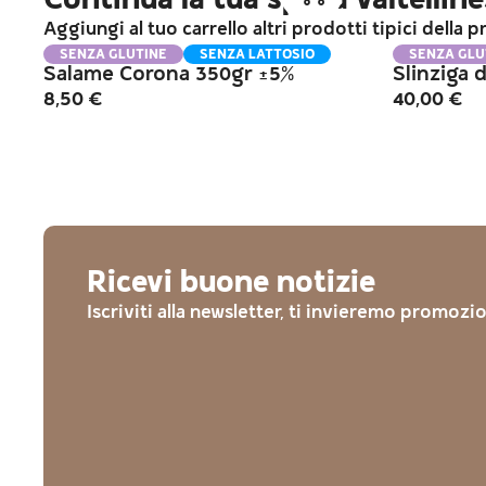
Continua la tua spesa valtellin
Aggiungi al tuo carrello altri prodotti tipici della 
SENZA GLUTINE
SENZA LATTOSIO
SENZA GLU
Salame Corona 350gr ±5%
Slinziga 
8,50
€
40,00
€
Ricevi buone notizie
Iscriviti alla newsletter, ti invieremo promozi