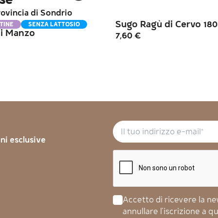
ese
provincia di Sondrio
Sugo Ragù di Cervo 180
TINE
SENZA LATTOSIO
di Manzo
7,60
€
oni esclusive
Accetto di ricevere la news
annullare l'iscrizione a 