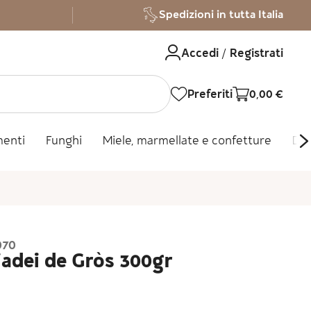
Spedizioni in tutta Italia
Accedi / Registrati
Preferiti
0,00
€
menti
Funghi
Miele, marmellate e confetture
Dol
070
iadei de Gròs 300gr