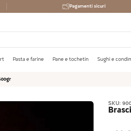
Pagamenti sicuri
rt
Pasta e farine
Pane e tochetin
Sughi e condi
300gr
SKU: 90
Brasc