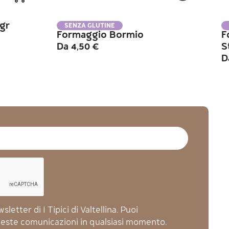
gr
SENZA GLUTINE
Formaggio Bormio
F
Da
4,50
€
S
D
letter di I Tipici di Valtellina. Puoi
queste comunicazioni in qualsiasi momento.