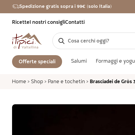
Vai al contenuto
Spedizione gratis sopra i 99€ (solo Italia)
Ricette
I nostri consigli
Contatti
Salumi
Formaggi e yogu
Offerte speciali
Home
>
Shop
>
Pane e tochetin
>
Brasciadei de Gròs 