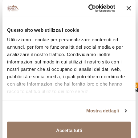
LA TRADIZIONALE
Alimento ottenuto dalla miscelazione di farina
integrale di mais e farina di grano saraceno.
Questo sito web utilizza i cookie
Utilizziamo i cookie per personalizzare contenuti ed
annunci, per fornire funzionalità dei social media e per
analizzare il nostro traffico. Condividiamo inoltre
informazioni sul modo in cui utilizzi il nostro sito con i
Continua la tua spesa valtellinese
nostri partner che si occupano di analisi dei dati web,
Aggiungi al tuo carrello altri prodotti tipici della provincia
pubblicità e social media, i quali potrebbero combinarle
di Sondrio
con altre informazioni che hai fornito loro o che hanno
SENZA LATTOSIO
VEG
SENZA LATTOSIO
VEG
Pizzoccheri Astuccio 500gr
Pizzoccheri della Valtel
raccolto dal tuo utilizzo dei loro servizi.
2,30
€
I.G.P.
5,00
€
Mostra dettagli
Accetta tutti
Ricevi buone notizie