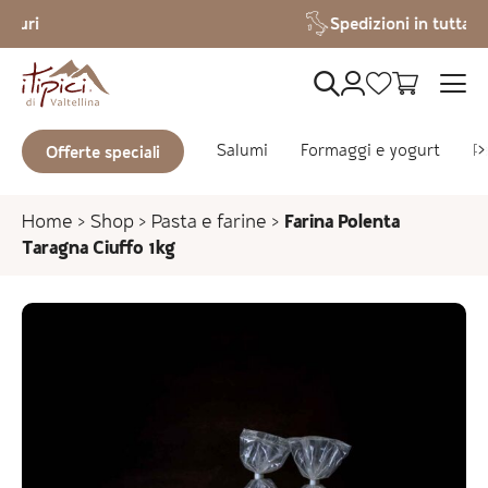
Vai al contenuto
Spedizioni in tutta Italia
Salumi
Formaggi e yogurt
Pa
Offerte speciali
Home
>
Shop
>
Pasta e farine
>
Farina Polenta
Taragna Ciuffo 1kg