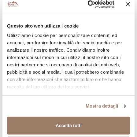
Confettura dalla consistenza morbida, con pezzi di
frutta.
Questo sito web utilizza i cookie
Utilizziamo i cookie per personalizzare contenuti ed
annunci, per fornire funzionalità dei social media e per
analizzare il nostro traffico. Condividiamo inoltre
informazioni sul modo in cui utilizzi il nostro sito con i
Continua la tua spesa valtellinese
nostri partner che si occupano di analisi dei dati web,
Aggiungi al tuo carrello altri prodotti tipici della provincia
di Sondrio
pubblicità e social media, i quali potrebbero combinarle
SENZA GLUTINE
SENZA GLUTINE
con altre informazioni che hai fornito loro o che hanno
SENZA LATTOSIO
VEG
SENZA LATTOSIO
raccolto dal tuo utilizzo dei loro servizi.
Tris di Confetture 3x40gr
Miele di Tiglio 400gr
4,45
€
7,50
€
Mostra dettagli
Ricevi buone notizie
Accetta tutti
Iscriviti alla newsletter, ti invieremo promozioni