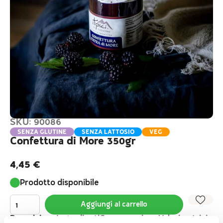
SKU: 90086
SENZA GLUTINE
SENZA LATTOSIO
VEG
Confettura di More 350gr
4,45
€
Prodotto disponibile
Aggiungi al carrello
Descrizione
Ingredienti
Conservazione
Valori nutrizional