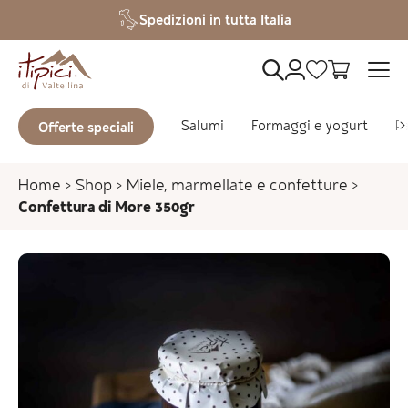
Vai al contenuto
Spedizioni in tutta Italia
Salumi
Formaggi e yogurt
Pa
Offerte speciali
Home
>
Shop
>
Miele, marmellate e confetture
>
Confettura di More 350gr