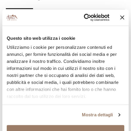
Una confezione di tre mini confetture dalla
consistenza morbida:
Confettura extra di fichi
Confettura di pere e zenzero
Questo sito web utilizza i cookie
Salsa di cipolle rosse
Utilizziamo i cookie per personalizzare contenuti ed
annunci, per fornire funzionalità dei social media e per
analizzare il nostro traffico. Condividiamo inoltre
informazioni sul modo in cui utilizzi il nostro sito con i
nostri partner che si occupano di analisi dei dati web,
Continua la tua spesa valtellinese
pubblicità e social media, i quali potrebbero combinarle
con altre informazioni che hai fornito loro o che hanno
Aggiungi al tuo carrello altri prodotti tipici della provincia
di Sondrio
raccolto dal tuo utilizzo dei loro servizi.
SENZA GLUTINE
SENZA GLUTINE
SENZA LATTOSIO
SENZA LATTOSIO
Miele di Castagno 400gr
Miele di Tiglio 400gr
Mostra dettagli
7,55
€
7,50
€