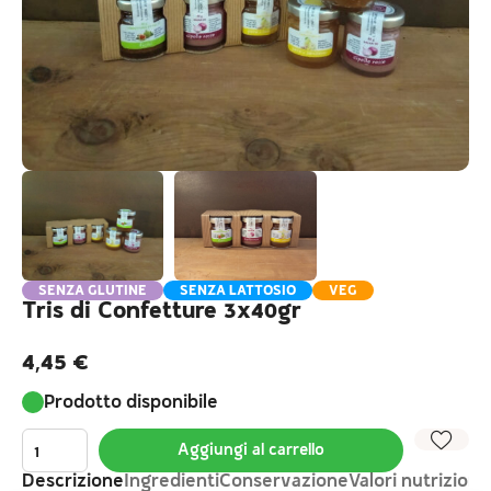
SENZA GLUTINE
SENZA LATTOSIO
VEG
Tris di Confetture 3x40gr
4,45
€
Prodotto disponibile
Aggiungi al carrello
Descrizione
Ingredienti
Conservazione
Valori nutrizional