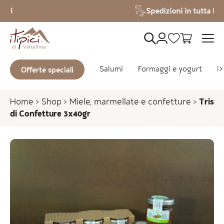
Vai al contenuto
Spedizioni in tutta Italia
Salumi
Formaggi e yogurt
Pa
Offerte speciali
Home
>
Shop
>
Miele, marmellate e confetture
>
Tris
di Confetture 3x40gr