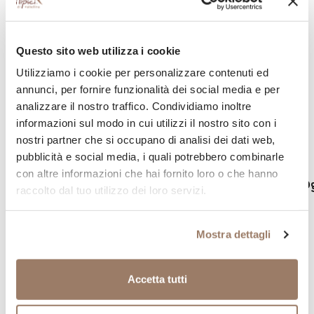
Miele italiano.
Questo sito web utilizza i cookie
Utilizziamo i cookie per personalizzare contenuti ed
annunci, per fornire funzionalità dei social media e per
analizzare il nostro traffico. Condividiamo inoltre
Continua la tua spesa valtellinese
informazioni sul modo in cui utilizzi il nostro sito con i
Aggiungi al tuo carrello altri prodotti tipici della provincia
nostri partner che si occupano di analisi dei dati web,
di Sondrio
pubblicità e social media, i quali potrebbero combinarle
SENZA GLUTINE
SENZA GLUTINE
con altre informazioni che hai fornito loro o che hanno
SENZA LATTOSIO
VEG
SENZA LATTOSIO
Tris di Confetture 3x40gr
Miele di Castagno 400
raccolto dal tuo utilizzo dei loro servizi.
4,45
€
7,55
€
Mostra dettagli
Ricevi buone notizie
Accetta tutti
Iscriviti alla newsletter, ti invieremo promozioni
esclusive