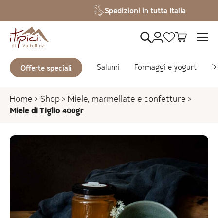
Vai al contenuto
Spedizioni in tutta Italia
Salumi
Formaggi e yogurt
Pa
Offerte speciali
Home
>
Shop
>
Miele, marmellate e confetture
>
Miele di Tiglio 400gr