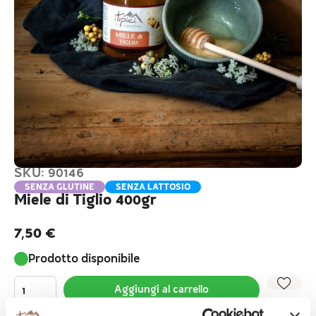
SKU: 90146
SENZA GLUTINE
SENZA LATTOSIO
Miele di Tiglio 400gr
7,50
€
Prodotto disponibile
Aggiungi al carrello
Descrizione
Ingredienti
Conservazione
Valori nutrizional