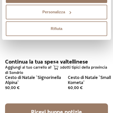
cupeta,
la barretta energetica sana made in
Valtellina con ingredienti genuini;
Personalizza
succo di mele di Valtellina
, prodotto usando
esclusivamente mele valtellinesi coltivate in
Rifiuta
montagna, sano e genuino.
Continua la tua spesa valtellinese
Aggiungi al tuo carrello altri prodotti tipici della provincia
di Sondrio
Cesto di Natale "Signorinella
Cesto di Natale "Small
Alpina"
Kometa"
50,00
€
60,00
€
Ricevi buone notizie