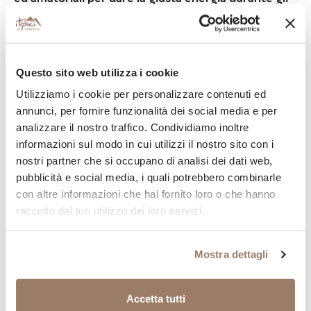
allenamenti senza rinunciare al gusto e alla qualità.
La box "Big Kometa" contiene:
Giusto petto di tacchino al forno,
il salume
Questo sito web utilizza i cookie
morbido, leggero e dal sapore inconfondibile a
cottura lenta e dall'inconfodibile crosticina
Utilizziamo i cookie per personalizzare contenuti ed
caramellata;
annunci, per fornire funzionalità dei social media e per
formaggio Bormio giovane
, prodotto caseario
analizzare il nostro traffico. Condividiamo inoltre
della Magnifica Terra dalla media stagionatura,
informazioni sul modo in cui utilizzi il nostro sito con i
con latte di montagna;
nostri partner che si occupano di analisi dei dati web,
formaggio Bormio stagionato
, formaggio
pubblicità e social media, i quali potrebbero combinarle
stagionato, dal più forte e gustoso dato dalla
con altre informazioni che hai fornito loro o che hanno
stagionatura;
raccolto dal tuo utilizzo dei loro servizi.
Bisciola,
il dolce tipico della Valtellina con il suo
sapore rustico e frugale;
Mostra dettagli
confettura extra di frutti di bosco
, preparata con i
frutti freschi del bosco;
seghel della gramola
, pane tipico secco di segale
Accetta tutti
da sgranocchiare come antipasto;