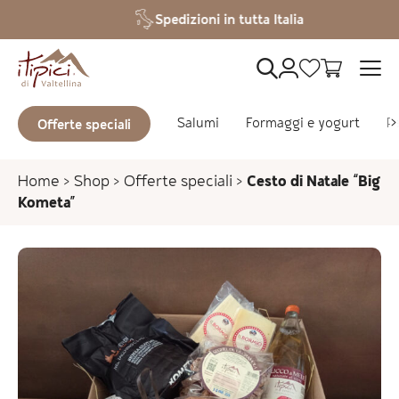
Vai al contenuto
Spedizioni in tutta Italia
Salumi
Formaggi e yogurt
Pa
Offerte speciali
Home
>
Shop
>
Offerte speciali
>
Cesto di Natale “Big
Kometa”