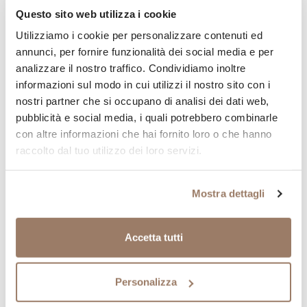
Questo sito web utilizza i cookie
Utilizziamo i cookie per personalizzare contenuti ed
Continua la tua spesa valtellinese
annunci, per fornire funzionalità dei social media e per
Aggiungi al tuo carrello altri prodotti tipici della provincia
analizzare il nostro traffico. Condividiamo inoltre
di Sondrio
informazioni sul modo in cui utilizzi il nostro sito con i
SENZA GLUTINE
SENZA GLUTINE
SENZA LATTOSIO
SENZA LATTOSIO
nostri partner che si occupano di analisi dei dati web,
Salame Corona 350gr ±5%
Slinziga di Manzo
pubblicità e social media, i quali potrebbero combinarle
8,50
€
40,00
€
con altre informazioni che hai fornito loro o che hanno
raccolto dal tuo utilizzo dei loro servizi.
Ricevi buone notizie
Mostra dettagli
Iscriviti alla newsletter, ti invieremo promozioni
esclusive
Accetta tutti
Personalizza