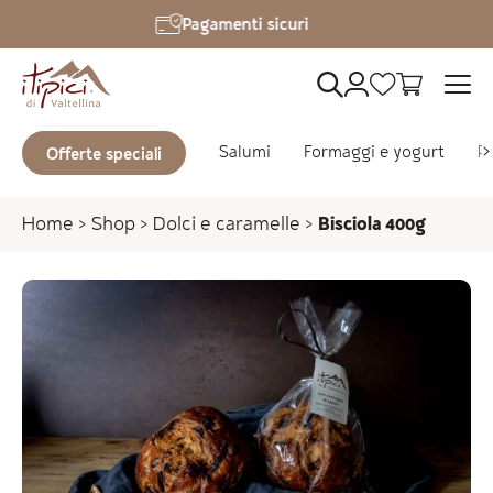
Vai al contenuto
gamenti sicuri
Spedizioni i
Salumi
Formaggi e yogurt
Pa
Offerte speciali
Home
>
Shop
>
Dolci e caramelle
>
Bisciola 400g