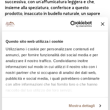
successiva, con un’affumicatura leggera e che,
insieme alla speziatura, conferisce a questo
prodotto, insaccato in budello naturale, un sapore
peculiare.
Ogni wurstel offre un gusto ricco e avvolgente, che
richiama la tradizione e l’amore per una cucina
semplice ma non banale. Originari di Francoforte,
Questo sito web utilizza i cookie
questi wurstel tipici si sono diffusi e fatti amare in
Utilizziamo i cookie per personalizzare contenuti ed
tutta Europa e nel mondo con il loro aspetto
annunci, per fornire funzionalità dei social media e per
caratteristico e la loro fragranza genuina.
analizzare il nostro traffico. Condividiamo inoltre
informazioni sul modo in cui utilizzi il nostro sito con i
Come cucinarli e quando mangiarli
nostri partner che si occupano di analisi dei dati web,
I wurstel Frankfurter non si cuociono in padella, ma
pubblicità e social media, i quali potrebbero combinarle
la tradizione vuole che vengano bolliti in pentola o
con altre informazioni che hai fornito loro o che hanno
anche solo sbollentati per pochi minuti, in modo da
raccolto dal tuo utilizzo dei loro servizi.
preservarne la consistenza. La facilità e rapidità di
preparazione rappresentano un ulteriore valore
aggiunto per questo insaccato, che è pronto in
Mostra dettagli
pochi minuti e si presta a moltissime modalità di