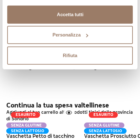
consumo.
Accetta tutti
Per gustare i wurstel di Francoforte la tradizione
gastronomica locale prevede un accompagnamento
con contorno tipico a base di patate in insalata
Personalizza
(kartoffel), rafano e senape. Ma i Frankfurter
Würstel sono anche l’ingrediente principe della
zuppa di lenticchie che si prepara nella città
Rifiuta
tedesca di cui è originario, così come di altre
ricette: ogni scusa è buona per mangiarlo.
Continua la tua spesa valtellinese
Aggiungi al tuo carrello altri prodotti tipici della provincia
ESAURITO
ESAURITO
di Sondrio
SENZA GLUTINE
SENZA GLUTINE
SENZA LATTOSIO
SENZA LATTOSIO
Vaschetta Petto di tacchino
Vaschetta Prosciutto 