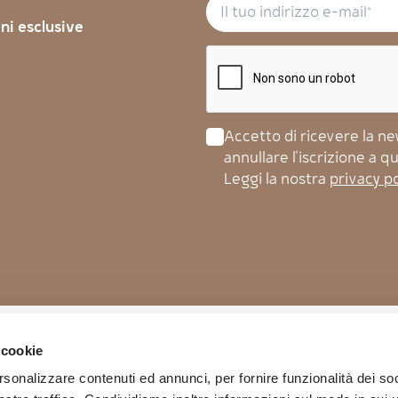
oni esclusive
Accetto di ricevere la news
annullare l'iscrizione a 
Leggi la nostra
privacy po
Orari di apertura
Custo
 cookie
rsonalizzare contenuti ed annunci, per fornire funzionalità dei soc
ormio
Lunedì-Venerdì
Condizi
8.00 – 12.30 | 14.00 – 18.00
Privac