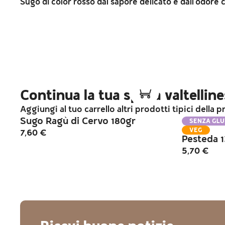
Sugo di color rosso dal sapore delicato e dall'odore 
Continua la tua spesa valtellin
Aggiungi al tuo carrello altri prodotti tipici della 
Sugo Ragù di Cervo 180gr
SENZA GLU
VEG
7,60
€
Pesteda 
5,70
€