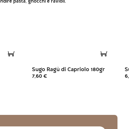
ndire pasta, gnocchi e ravioli.
Sugo Ragù di Capriolo 180gr
S
7,60
€
6