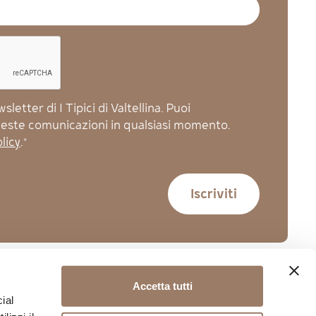
letter di I Tipici di Valtellina. Puoi
queste comunicazioni in qualsiasi momento.
licy
.*
mer Care
Contatti
Social
Accetta tutti
ial
oni di vendita
Hai bisogno di aiuto?
y e Cookie
+39 0342 901919