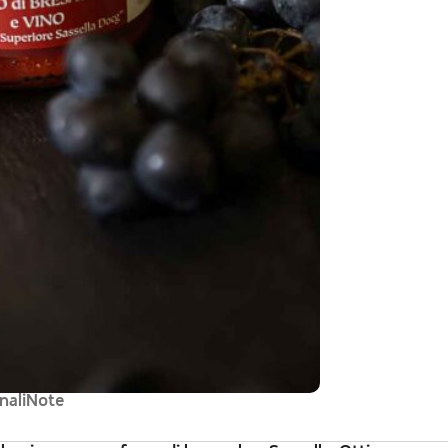
nali
Note