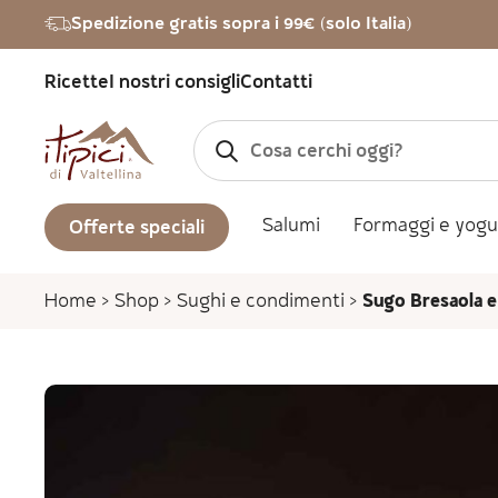
Vai al contenuto
Spedizione gratis sopra i 99€ (solo Italia)
Ricette
I nostri consigli
Contatti
Salumi
Formaggi e yogu
Offerte speciali
Home
>
Shop
>
Sughi e condimenti
>
Sugo Bresaola e