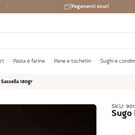
Pagamenti sicuri
rt
Pasta e farine
Pane e tochetin
Sughi e condi
 Sassella 180gr
SKU: 901
Sugo 