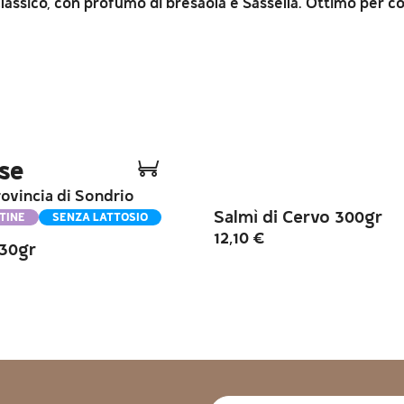
classico, con profumo di bresaola e Sassella. Ottimo per co
ese
provincia di Sondrio
Salmì di Cervo 300gr
TINE
SENZA LATTOSIO
12,10
€
130gr