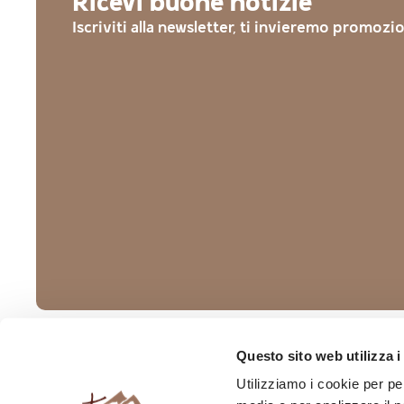
Ricevi buone notizie
Iscriviti alla newsletter, ti invieremo promozi
Il punto vendita
Questo sito web utilizza i
Utilizziamo i cookie per pe
Pedranzini Salumificio di B
S.r.l.